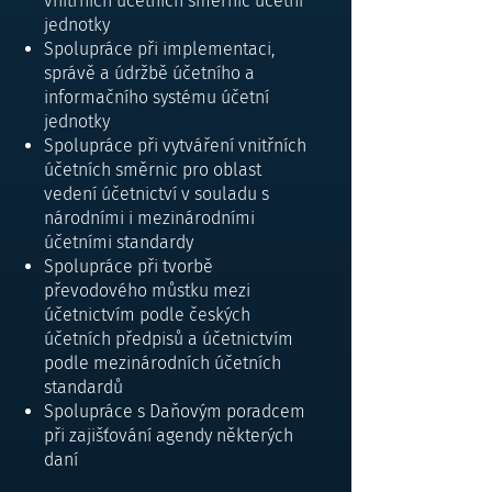
vnitřních účetních směrnic účetní
jednotky
Spolupráce při implementaci,
správě a údržbě účetního a
informačního systému účetní
jednotky
Spolupráce při vytváření vnitřních
účetních směrnic pro oblast
vedení účetnictví v souladu s
národními i mezinárodními
účetními standardy
Spolupráce při tvorbě
převodového můstku mezi
účetnictvím podle českých
účetních předpisů a účetnictvím
podle mezinárodních účetních
standardů
Spolupráce s Daňovým poradcem
při zajišťování agendy některých
daní