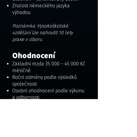
Znalost německého jazyka
výhodou
Poznámka: Vysokoškolské
vzdělání lze nahradit 10
lety
praxe v oboru.
.
Ohodnocení
Základní mzda 35 000 – 45 000 Kč
měsíčně
Roční odměny podle výsledků
společnosti
Osobní ohodnocení podle výkonu
a odbornosti
Pokud se nebojíte přicházet s
novými nápady, odvádíte kvalitní
práci a chcete na sobě pracovat,
u nás máte možnost svůj plat