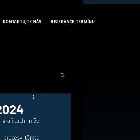
KONTAKTUJTE NÁS
REZERVACE TERMÍNU
.2024
grafikách níže 
 procesy těmto 