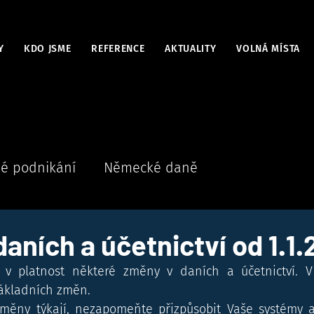
Y
KDO JSME
REFERENCE
AKTUALITY
VOLNÁ MÍSTA
é podnikání
Německé daně
aních a účetnictví od 1.1
í v platnost některé změny v daních a účetnictví. V 
ákladních změn.
měny týkají, nezapomeňte přizpůsobit Vaše systémy a