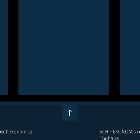
schekonom.cz
SCH - EKONOM s.r.
Chebana