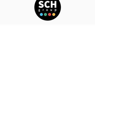
​E-mail:
mail@schekonom.cz
Telephone Reception:
00420 354 433 005
Telephone German taxes:
00420 354 011 820
If you are looking for a specific person:
Our team
SCH - EKONOM s.r.o
Chebana
Obrněné brigády 553/31
350 02 Cheb
Datové úložiště SCH-EKONOM​