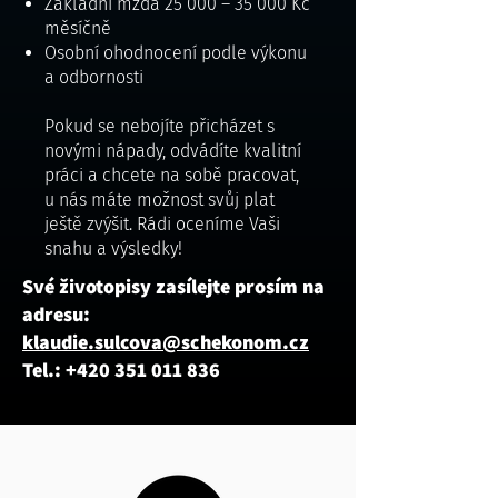
Základní mzda 25 000 – 35 000 Kč
měsíčně
Osobní ohodnocení podle výkonu
a odbornosti
Pokud se nebojíte přicházet s
novými nápady, odvádíte kvalitní
práci a chcete na sobě pracovat,
u nás máte možnost svůj plat
ještě zvýšit. Rádi oceníme Vaši
snahu a výsledky!
Své životopisy zasílejte prosím na
adresu:
klaudie.sulcova@schekonom.cz
Tel.:
+420 351 011 836