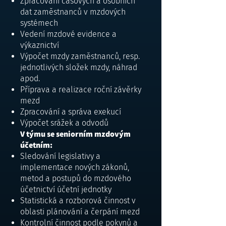
Zpracování časových a osobních
dat zaměstnanců v mzdových
systémech
Vedení mzdové evidence a
výkaznictví
Výpočet mzdy zaměstnanců, resp.
jednotlivých složek mzdy, náhrad
apod.
Příprava a realizace roční závěrky
mezd
Zpracování a správa exekucí
Výpočet srážek a odvodů
​V týmu se seniorním mzdovým
účetním:
Sledování legislativy a
implementace nových zákonů,
metod a postupů do mzdového
účetnictví účetní jednotky
Statistická a rozborová činnost v
oblasti plánování a čerpání mezd
Kontrolní činnost podle pokynů a