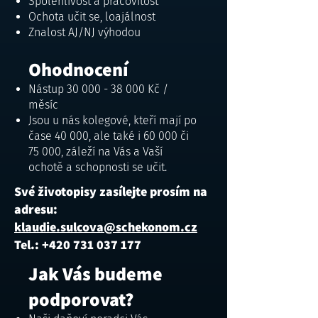
Spolehlivost a pracovitost
Ochota učit se, loajálnost
Znalost AJ/NJ výhodou
Ohodnocení
Nástup
30 000 - 38 000
Kč /
měsíc
Jsou u nás kolegové, kteří mají po
čase 40 000, ale také i 60 000 či
75 000, záleží na Vás a Vaší
ochotě a schopnosti se učit.
Své životopisy zasílejte prosím na
adresu:
klaudie.sulcova@schekonom.cz
Tel.: +420 731 037 177
Jak Vás budeme
podporovat?