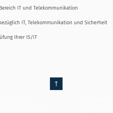
Bereich IT und Telekommunikation
ezüglich IT, Telekommunikation und Sicherheit
üfung Ihrer IS/IT
schekonom.cz
SCH-EKONOM s.r.o
Chebana
Obrněné brigády 
tion: 00420 354 433 005