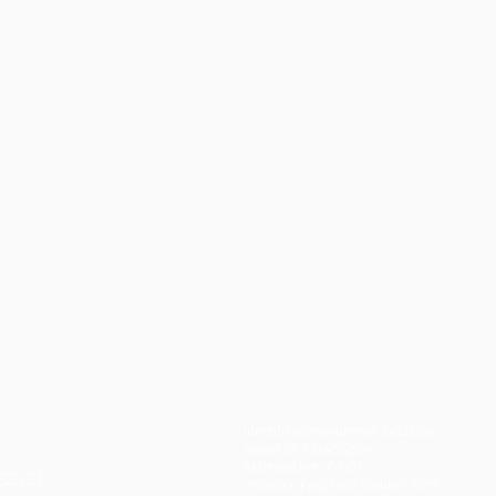
Identifikationsnummer: 64832694
.
Steuer Nr.: CZ64832694
Aktenzeichen: C 7431
553/31
vedená u Krajského soudu v Plzni