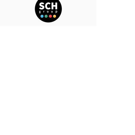
​E-mail:
mail@schekonom.cz
Telephone Reception:
00420 354 433 005
Telephone German taxes:
00420 354 011 820
If you are looking for a specific person:
Our team
SCH - EKONOM s.r.o
Chebana
Obrněné brigády 553/31
350 02 Cheb
Datové úložiště SCH-EKONOM​