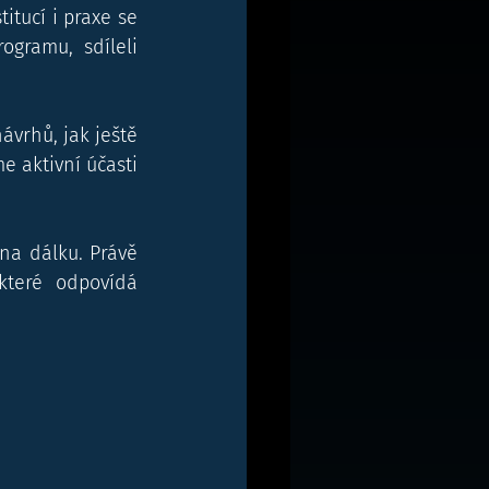
tucí i praxe se 
gramu, sdíleli 
vrhů, jak ještě 
e aktivní účasti 
a dálku. Právě 
teré odpovídá 