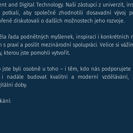
and Digital Technology. Naši zástupci z univerzit, insti
otkali, aby společně zhodnotili dosavadní vývoj pro
řeně diskutovali o dalších možnostech jeho rozvoje.
a řada podnětných myšlenek, inspirací i konkrétních ná
 s praxí a posílit mezinárodní spolupráci. Velice si vážím
 kterou jste pomohli vytvořit.
jste byli osobně u toho – i těm, kdo nás podporujete n
 nadále budovat kvalitní a moderní vzdělávání, k
tální doby.
kání: