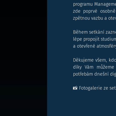
programu Management 
zde poprvé osobně p
zpětnou vazbu a otev
Během setkání zazněl
lépe propojit studium
a otevřené atmosféry,
Děkujeme všem, kdo 
díky Vám můžeme i
potřebám dnešní digi
📸 Fotogalerie ze set