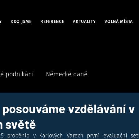
Y
KDO JSME
REFERENCE
AKTUALITY
VOLNÁ MÍSTA
é podnikání
Německé daně
 posouváme vzdělávání v
m světě
5 proběhlo v Karlových Varech první evaluační setk